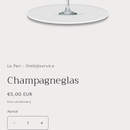
Media
1
openen
in
Le Pari - Ontbijtservice
modaal
Champagneglas
Normale
€5,00 EUR
prijs
Pure verwennerij
Aantal
Aantal
Aantal
Aantal