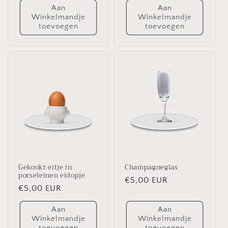
Aan
Aan
Winkelmandje
Winkelmandje
toevoegen
toevoegen
Gekookt eitje in
Champagneglas
porseleinen eidopje
Normale
€5,00 EUR
Normale
€5,00 EUR
prijs
prijs
Aan
Aan
Winkelmandje
Winkelmandje
toevoegen
toevoegen