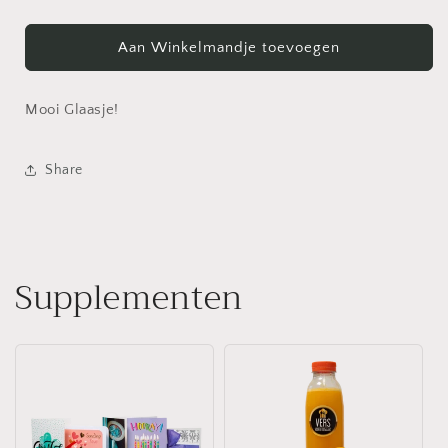
verlagen
verhogen
voor
voor
Champagneglas
Champagneglas
Aan Winkelmandje toevoegen
Mooi Glaasje!
Share
Supplementen