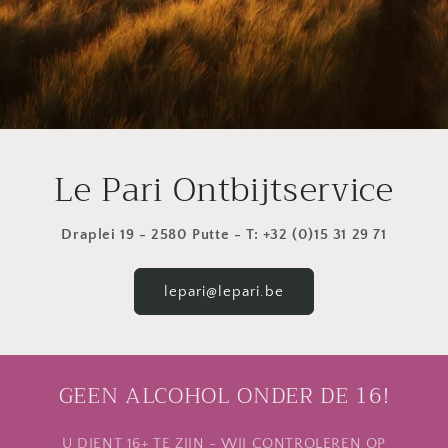
Le Pari Ontbijtservice
Draplei 19 - 2580 Putte - T: +32 (0)15 31 29 71
lepari@lepari.be
GEEN ALCOHOL ONDER DE 16!
U DIENT 16+ TE ZIJN - WIJ CONTROLEREN OP