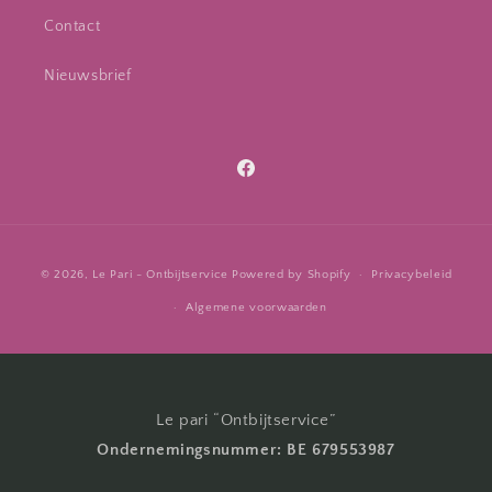
Contact
Nieuwsbrief
Facebook
Betaalmethoden
© 2026,
Le Pari - Ontbijtservice
Powered by Shopify
Privacybeleid
Algemene voorwaarden
Le pari “Ontbijtservice”
Ondernemingsnummer: BE 679553987