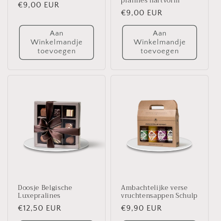
pralines hartvorm
Normale
€9,00 EUR
Normale
€9,00 EUR
prijs
prijs
Aan
Aan
Winkelmandje
Winkelmandje
toevoegen
toevoegen
Doosje Belgische
Ambachtelijke verse
Luxepralines
vruchtensappen Schulp
Normale
€12,50 EUR
Normale
€9,90 EUR
prijs
prijs