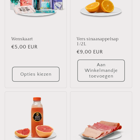
Wenskaart
Vers sinaasappelsap
1/2L
Normale
€5,00 EUR
Normale
€9,00 EUR
prijs
prijs
Aan
Winkelmandje
Opties kiezen
toevoegen