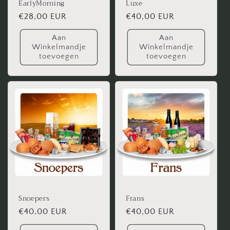
EarlyMorning
Luxe
Normale
€28,00 EUR
Normale
€40,00 EUR
prijs
prijs
Aan
Aan
Winkelmandje
Winkelmandje
toevoegen
toevoegen
Snoepers
Frans
Normale
€40,00 EUR
Normale
€40,00 EUR
prijs
prijs