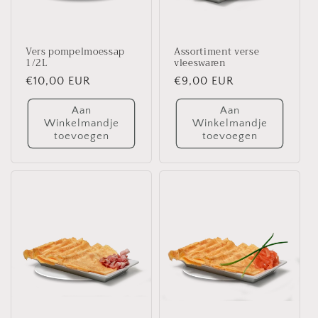
Vers pompelmoessap
Assortiment verse
1/2L
vleeswaren
Normale
€10,00 EUR
Normale
€9,00 EUR
prijs
prijs
Aan
Aan
Winkelmandje
Winkelmandje
toevoegen
toevoegen