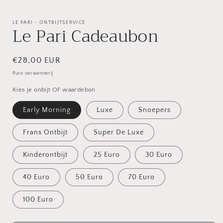
Media
1
openen
LE PARI - ONTBIJTSERVICE
Le Pari Cadeaubon
in
modaal
Normale
€28,00 EUR
prijs
Pure verwennerij
Kies je onbijt OF waardebon
Early Morning
Luxe
Snoepers
Frans Ontbijt
Super De Luxe
Kinderontbijt
25 Euro
30 Euro
40 Euro
50 Euro
70 Euro
100 Euro