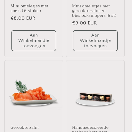
Mini omeletjes met
Mini omeletjes met
spek. ( 6 stuks )
gerookte zalm en
bieslooksnippers (6 st)
Normale
€8,00 EUR
Normale
€9,00 EUR
prijs
prijs
Aan
Aan
Winkelmandje
Winkelmandje
toevoegen
toevoegen
Gerookte zalm
Handgedecoreerde