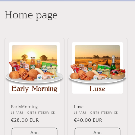
C
Home page
o
l
l
e
c
t
i
EarlyMorning
Luxe
e
Verkoper:
LE PARI - ONTBIJTSERVICE
Verkoper:
LE PARI - ONTBIJTSERVICE
Normale
€28,00 EUR
Normale
€40,00 EUR
:
prijs
prijs
Aan
Aan