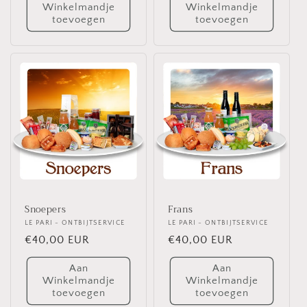
Winkelmandje
Winkelmandje
toevoegen
toevoegen
Snoepers
Frans
Verkoper:
LE PARI - ONTBIJTSERVICE
Verkoper:
LE PARI - ONTBIJTSERVICE
Normale
€40,00 EUR
Normale
€40,00 EUR
prijs
prijs
Aan
Aan
Winkelmandje
Winkelmandje
toevoegen
toevoegen