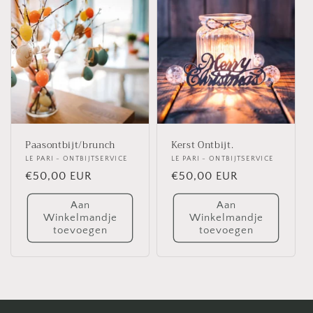
Paasontbijt/brunch
Kerst Ontbijt.
Verkoper:
LE PARI - ONTBIJTSERVICE
Verkoper:
LE PARI - ONTBIJTSERVICE
Normale
€50,00 EUR
Normale
€50,00 EUR
prijs
prijs
Aan
Aan
Winkelmandje
Winkelmandje
toevoegen
toevoegen