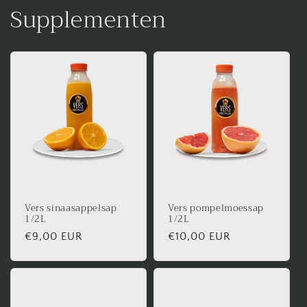
Supplementen
Vers sinaasappelsap
Vers pompelmoessap
1/2L
1/2L
Normale
€9,00 EUR
Normale
€10,00 EUR
prijs
prijs