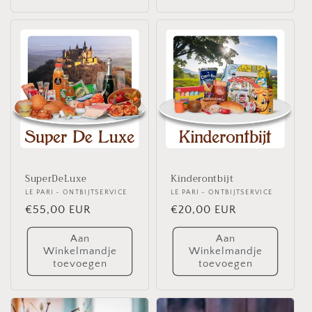
SuperDeLuxe
Kinderontbijt
Verkoper:
LE PARI - ONTBIJTSERVICE
Verkoper:
LE PARI - ONTBIJTSERVICE
Normale
€55,00 EUR
Normale
€20,00 EUR
prijs
prijs
Aan
Aan
Winkelmandje
Winkelmandje
toevoegen
toevoegen