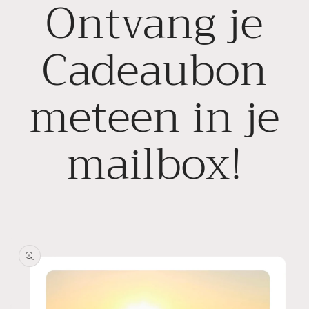
Ontvang je
Cadeaubon
meteen in je
mailbox!
Ga direct naar
productinformatie