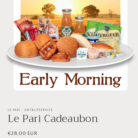
Media
1
openen
LE PARI - ONTBIJTSERVICE
Le Pari Cadeaubon
in
modaal
Normale
€28,00 EUR