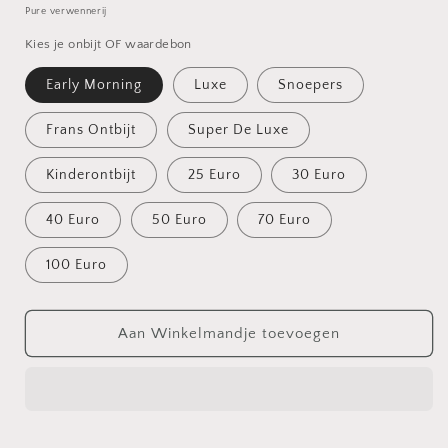
prijs
Pure verwennerij
Kies je onbijt OF waardebon
Early Morning
Luxe
Snoepers
Frans Ontbijt
Super De Luxe
Kinderontbijt
25 Euro
30 Euro
40 Euro
50 Euro
70 Euro
100 Euro
Aan Winkelmandje toevoegen