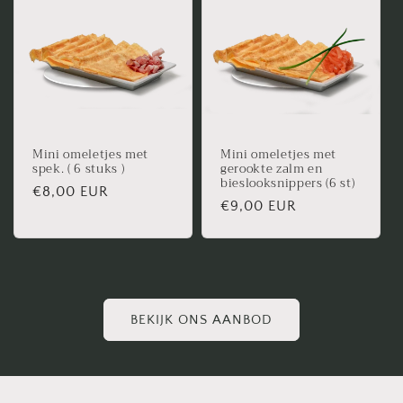
Mini omeletjes met
Mini omeletjes met
spek. ( 6 stuks )
gerookte zalm en
bieslooksnippers (6 st)
Normale
€8,00 EUR
Normale
€9,00 EUR
prijs
prijs
BEKIJK ONS AANBOD